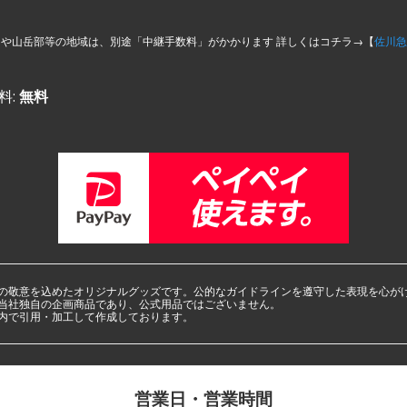
島や山岳部等の地域は、別途「中継手数料」がかかります 詳しくはコチラ→【
佐川急
料:
無料
の敬意を込めたオリジナルグッズです。公的なガイドラインを遵守した表現を心が
当社独自の企画商品であり、公式用品ではございません。
内で引用・加工して作成しております。
営業日・営業時間