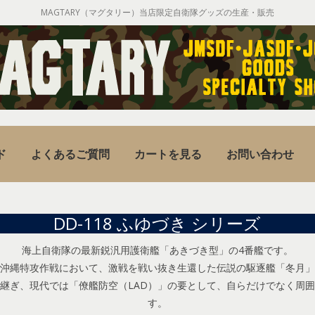
MAGTARY（マグタリー）当店限定自衛隊グッズの生産・販売
ド
よくあるご質問
カートを見る
お問い合わせ
DD-118 ふゆづき シリーズ
海上自衛隊の最新鋭汎用護衛艦「あきづき型」の4番艦です。
沖縄特攻作戦において、激戦を戦い抜き生還した伝説の駆逐艦「冬月」
継ぎ、現代では「僚艦防空（LAD）」の要として、自らだけでなく周
す。