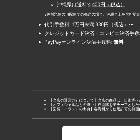
沖縄県は送料:
4,400円（税込）
※佐川急便の宅配便での発送の場合、沖縄全土を含む離
代引手数料: 1万円未満:330円（税込）〜
クレジットカード決済・コンビニ決済手数
PayPayオンライン決済手数料:
無料
【当店の運営方針について】当店の商品は、自衛隊へ
【オフィシャル品との違い】自衛隊をモチーフとした
【図柄・イラストの出典】各資料から使用許可の範囲