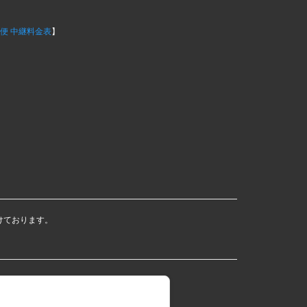
便 中継料金表
】
けております。