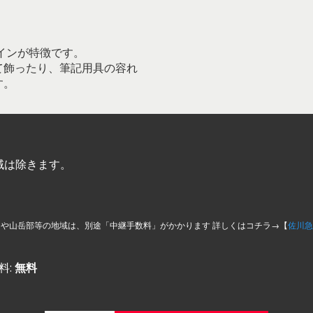
ザインが特徴です。
て飾ったり、筆記用具の容れ
す。
域は除きます。
島や山岳部等の地域は、別途「中継手数料」がかかります 詳しくはコチラ→【
佐川急
料:
無料