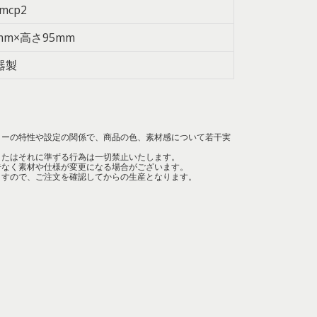
mcp2
mm×高さ95mm
器製
ターの特性や設定の関係で、商品の色、素材感について若干実
。
またはそれに準ずる行為は一切禁止いたします。
告なく素材や仕様が変更になる場合がございます。
ますので、ご注文を確認してからの生産となります。