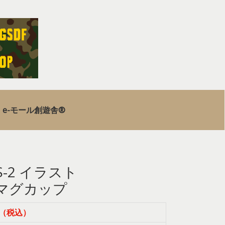
e-モール創遊舎®
S-2 イラスト
マグカップ
0円（税込）