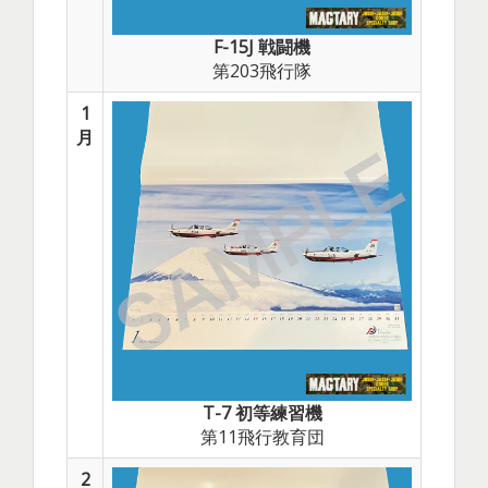
F-15J 戦闘機
第203飛行隊
1
月
T-7 初等練習機
第11飛行教育団
2