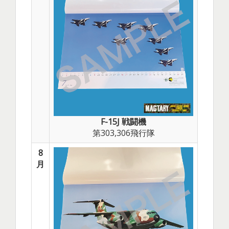
F-15J 戦闘機
第303,306飛行隊
8
月