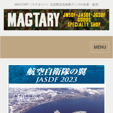
MAGTARY（マグタリー）当店限定自衛隊グッズの生産・販売
Toggle
MENU
navigatio