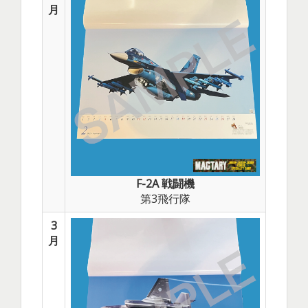
月
F-2A 戦闘機
第3飛行隊
3
月