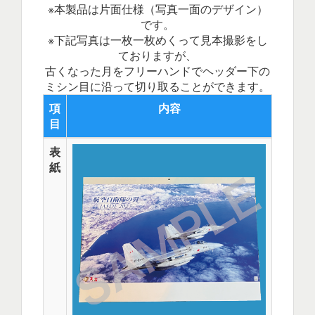
※本製品は片面仕様（写真一面のデザイン）
です。
※下記写真は一枚一枚めくって見本撮影をし
ておりますが、
古くなった月をフリーハンドでヘッダー下の
ミシン目に沿って切り取ることができます。
項
内容
目
表
紙