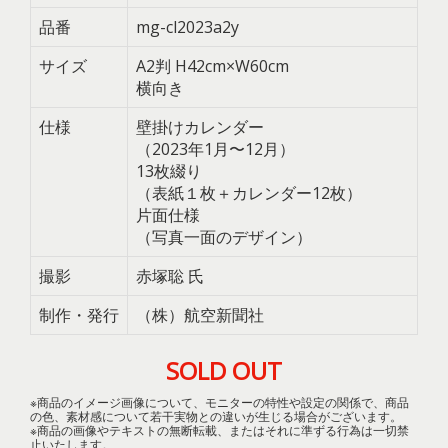
品番
mg-cl2023a2y
サイズ
A2判 H42cm×W60cm
横向き
仕様
壁掛けカレンダー
（2023年1月〜12月）
13枚綴り
（表紙１枚＋カレンダー12枚）
片面仕様
（写真一面のデザイン）
撮影
赤塚聡 氏
制作・発行
（株）航空新聞社
SOLD OUT
※商品のイメージ画像について、モニターの特性や設定の関係で、商品
の色、素材感について若干実物との違いが生じる場合がございます。
※商品の画像やテキストの無断転載、またはそれに準ずる行為は一切禁
止いたします。