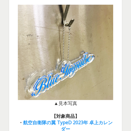
▲見本写真
【対象商品】
・
航空自衛隊の翼 TypeD 2023年 卓上カレン
ダー