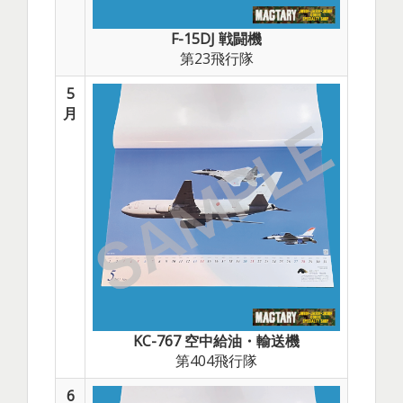
F-15DJ 戦闘機
第23飛行隊
5
月
KC-767 空中給油・輸送機
第404飛行隊
6