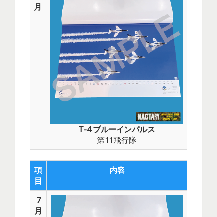
月
T-4 ブルーインパルス
第11飛行隊
項
内容
目
7
月