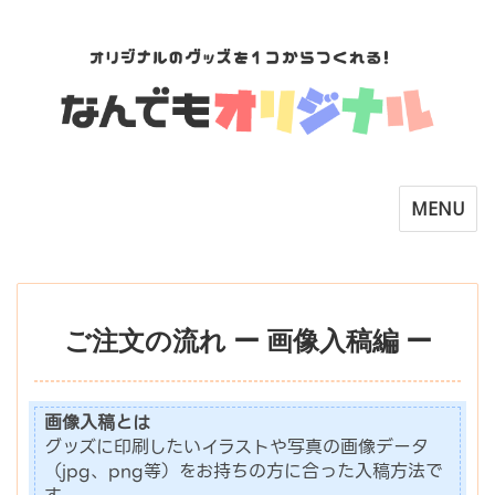
Toggle
MENU
navigatio
ご注文の流れ ー 画像入稿編 ー
画像入稿とは
グッズに印刷したいイラストや写真の画像データ
（jpg、png等）をお持ちの方に合った入稿方法で