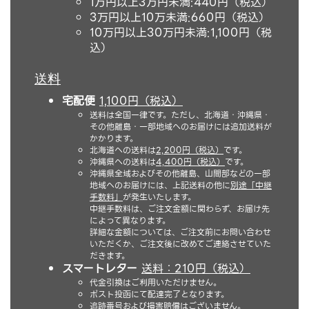
1万円以上3万円未満:440円（税込）
3万円以上10万未満:660円（税込）
10万円以上30万円未満:1,100円（税
込）
送料
宅配便
1,100円（税込）
送料は全国一律です。ただし、北海道・沖縄県・
その他離島・一部地域へのお届けには追加送料が
かかります。
北海道への送料は
2,200円（税込）
です。
沖縄県への送料は
4,400円（税込）
です。
沖縄県全域およびその他離島、山間部などの一部
地域へのお届けには、上記送料の他に
別途「中継
手数料」
が発生いたします。
中継手数料は、ご注文金額に関わらず、お届け先
によって異なります。
詳細な金額については、ご注文前にお問い合わせ
いただくか、ご注文後に改めてご連絡させていた
だきます。
スマートレター
送料：210円（税込）
代金引換はご利用いただけません。
ポスト投函にて配達完了となります。
追跡番号および損害賠償はございません。