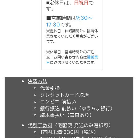
■定休日は、
日祝日
で
す。
■営業時間は
9:30～
17:30
です。
※定休日、休暇期間外に臨時休
業させていただく場合がござい
ます。
※休業日、営業時間外のご注
文・お問い合わせ内容は
翌営業
日
に返信させていただきます。
決済方法
代金引換
クレジットカード決済
コンビニ 前払い
銀行振込 前払い（ゆうちょ銀行）
請求書払い（審査あり）
代引手数料
（宅配便 発送のみ選択可）
1万円未満:330円（税込）