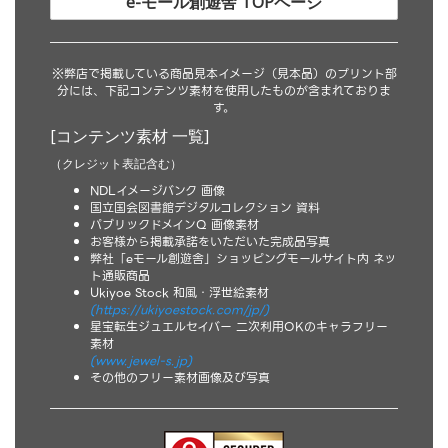
e-モール創遊舎 TOPページ
※弊店で掲載している商品見本イメージ（見本品）のプリント部
分には、下記コンテンツ素材を使用したものが含まれておりま
す。
[コンテンツ素材 一覧]
（クレジット表記含む）
NDLイメージバンク 画像
国立国会図書館デジタルコレクション 資料
パブリックドメインQ 画像素材
お客様から掲載承諾をいただいた完成品写真
弊社「eモール創遊舎」ショッピングモールサイト内 ネッ
ト通販商品
Ukiyoe Stock 和風・浮世絵素材
(https://ukiyoestock.com/jp/)
星宝転生ジュエルセイバー 二次利用OKのキャラフリー
素材
(www.jewel-s.jp)
その他のフリー素材画像及び写真