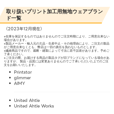
取り扱いプリント加工用無地ウェアブラン
ド一覧
（2023年12月現在）
※在庫を保証するものではありませんのでご注文時期により、ご用意出来ない
場合があります。
※製品メーカー・輸入元の欠品・生産中止・その他理由により、ご注文の製品
がご用意出来なくとも、弊店は一切の責任を負わないものとします。
※繊維商品ですので、裁断・縫製によって寸法に若干誤差があります。予めご
了承ください。
※ご注文の際、お届けする商品の製品タグが旧ブランドになっている場合があ
りますが、 製品・品質には変更ありませんのでご了承いただいた上でのご注
文をお願いいたします。
Printstar
glimmer
AIMY
United Ahtle
United Ahtle Works