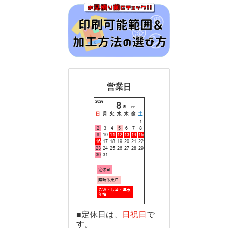
営業日
■定休日は、
日祝日
で
す。