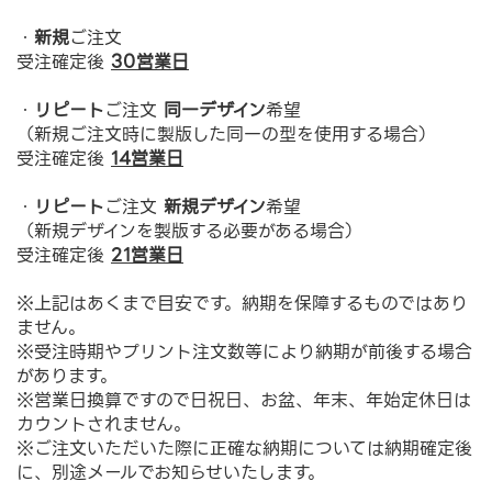
・
新規
ご注文
受注確定後
30営業日
・
リピート
ご注文
同一デザイン
希望
（新規ご注文時に製版した同一の型を使用する場合）
受注確定後
14営業日
・
リピート
ご注文
新規デザイン
希望
（新規デザインを製版する必要がある場合）
受注確定後
21営業日
※上記はあくまで目安です。納期を保障するものではあり
ません。
※受注時期やプリント注文数等により納期が前後する場合
があります。
※営業日換算ですので日祝日、お盆、年末、年始定休日は
カウントされません。
※ご注文いただいた際に正確な納期については納期確定後
に、別途メールでお知らせいたします。