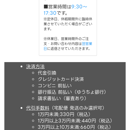
■営業時間は
9:30～
17:30
です。
※定休日、休暇期間外に臨時休
業させていただく場合がござい
ます。
※休業日、営業時間外のご注
文・お問い合わせ内容は
翌営業
日
に返信させていただきます。
決済方法
代金引換
クレジットカード決済
コンビニ 前払い
銀行振込 前払い（ゆうちょ銀行）
請求書払い（審査あり）
代引手数料
（宅配便 発送のみ選択可）
1万円未満:330円（税込）
1万円以上3万円未満:440円（税込）
3万円以上10万未満:660円（税込）