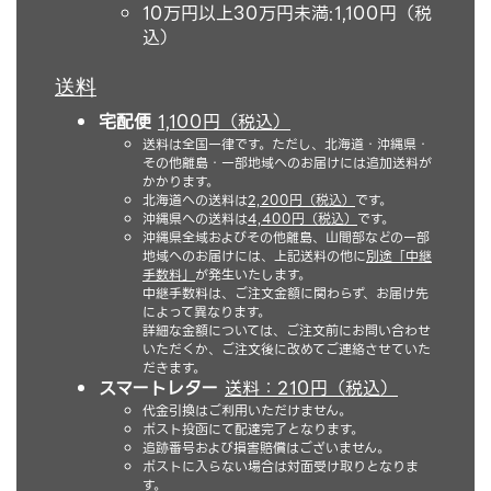
10万円以上30万円未満:1,100円（税
込）
送料
宅配便
1,100円（税込）
送料は全国一律です。ただし、北海道・沖縄県・
その他離島・一部地域へのお届けには追加送料が
かかります。
北海道への送料は
2,200円（税込）
です。
沖縄県への送料は
4,400円（税込）
です。
沖縄県全域およびその他離島、山間部などの一部
地域へのお届けには、上記送料の他に
別途「中継
手数料」
が発生いたします。
中継手数料は、ご注文金額に関わらず、お届け先
によって異なります。
詳細な金額については、ご注文前にお問い合わせ
いただくか、ご注文後に改めてご連絡させていた
だきます。
スマートレター
送料：210円（税込）
代金引換はご利用いただけません。
ポスト投函にて配達完了となります。
追跡番号および損害賠償はございません。
ポストに入らない場合は対面受け取りとなりま
す。