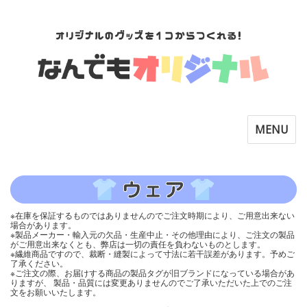
Toggle
MENU
navigatio
※在庫を保証するものではありませんのでご注文時期により、ご用意出来ない
場合があります。
※製品メーカー・輸入元の欠品・生産中止・その他理由により、ご注文の製品
がご用意出来なくとも、弊店は一切の責任を負わないものとします。
※繊維商品ですので、裁断・縫製によって寸法に若干誤差があります。予めご
了承ください。
※ご注文の際、お届けする商品の製品タグが旧ブランドになっている場合があ
りますが、 製品・品質には変更ありませんのでご了承いただいた上でのご注
文をお願いいたします。