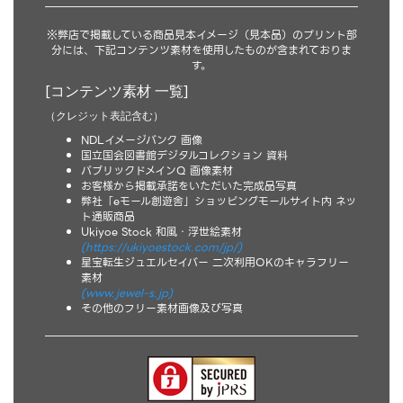
※弊店で掲載している商品見本イメージ（見本品）のプリント部
分には、下記コンテンツ素材を使用したものが含まれておりま
す。
[コンテンツ素材 一覧]
（クレジット表記含む）
NDLイメージバンク 画像
国立国会図書館デジタルコレクション 資料
パブリックドメインQ 画像素材
お客様から掲載承諾をいただいた完成品写真
弊社「eモール創遊舎」ショッピングモールサイト内 ネッ
ト通販商品
Ukiyoe Stock 和風・浮世絵素材
(https://ukiyoestock.com/jp/)
星宝転生ジュエルセイバー 二次利用OKのキャラフリー
素材
(www.jewel-s.jp)
その他のフリー素材画像及び写真