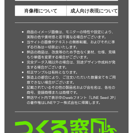
肖像権について
成人向け表現について
商品のイメージ画像は、モニターの特性や設定により、
実際の色や素材感と若干異なる場合がございます。
当サイトの画像やテキストの無断転載、およびそれに準
ずる行為は一切禁止いたします。
弊店の商品は、改良等のため予告なく素材、仕様、見積
もり単価を変更する場合がございます。
完全データ入稿以外の場合は、別途デザイン作成料が発
生する場合がございます。
校正サンプルは有料となります。
製造上の都合により、ご注文いただいた数量全てをご用
意できない場合がございます。
記載されているその他の製品名および会社名は、各社の
商号、登録商標または商標です。
弊店サイト内で表示中のwebフォント「LINE Seed JP」
の著作権はLINEヤフー株式会社に帰属します。