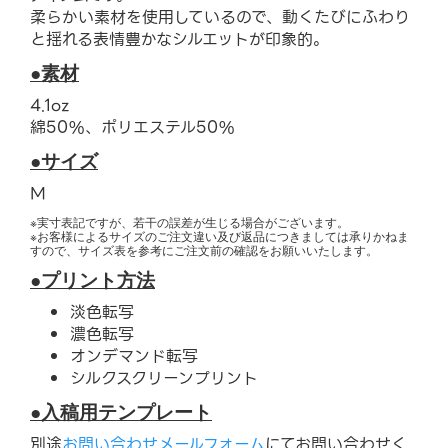
柔らかい素材を使用しているので、動くたびにふわり
と揺れる表情豊かなシルエットが印象的。
●素材
4.1oz
綿50%、ポリエステル50%
●サイズ
M
※実寸表記ですが、若干の誤差が生じる場合がございます。
※お客様によるサイズのご注文違い及び返品につきましては承りかねま
すので、サイズ表を参考にご注文前の確認をお願いいたします。
●プリント方法
淡色転写
濃色転写
オンデマンド転写
シルクスクリーンプリント
●入稿用テンプレート
別途
お問い合わせメールフォーム
にてお問い合わせく