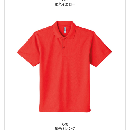
047
蛍光イエロー
048
蛍光オレンジ