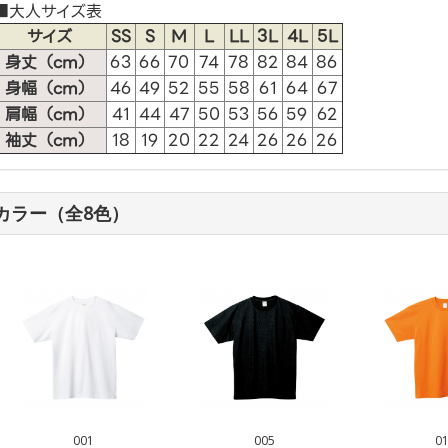
■大人サイズ表
サイズ
SS
S
M
L
LL
3L
4L
5L
身丈（cm）
63
66
70
74
78
82
84
86
身幅（cm）
46
49
52
55
58
61
64
67
肩幅（cm）
41
44
47
50
53
56
59
62
袖丈（cm）
18
19
20
22
24
26
26
26
カラー（全8色）
001
005
0