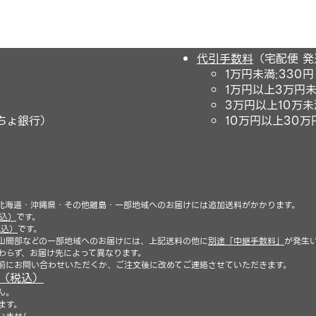
代引手数料
（宅配便 
1万円未満:330
1万円以上3万円未
3万円以上10万未
ちょ銀行）
10万円以上30万円
）
北海道・沖縄県・その他離島・一部地域へのお届けには追加送料がかかります。
税込）
です。
税込）
です。
山間部などの一部地域へのお届けには、上記送料の他に
別途「中継手数料」
が発生
わらず、お届け先によって異なります。
前にお問い合わせいただくか、ご注文後に改めてご連絡させていただきます。
円（税込）
ん。
ます。