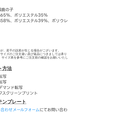
交編鹿の子
65％、ポリエステル35％
58％、ポリエステル39％、ポリウレ
すが、若干の誤差が生じる場合がございます。
るサイズのご注文違い及び返品につきましては承り
、サイズ表を参考にご注文前の確認をお願いいたし
ト方法
転写
転写
デマンド転写
クスクリーンプリント
テンプレート
い合わせメールフォーム
にてお問い合わ