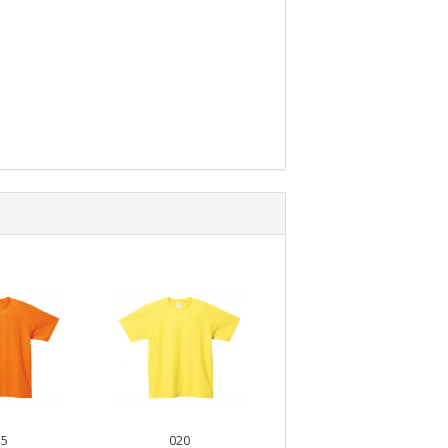
15
020