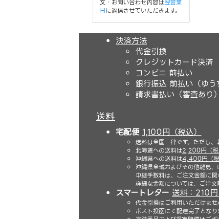
文・お問い合わせ内容は
翌営業
日
に返信させていただきます。
決済方法
代金引換
クレジットカード決済
コンビニ 前払い
銀行振込 前払い（ゆう
請求書払い（審査あり
送料
宅配便
1,100円（税込）
送料は全国一律です。ただし、
北海道への送料は
2,200円（
沖縄県への送料は
4,400円（
沖縄県全域およびその他離島、
中継手数料は、ご注文金額に関
詳細な金額については、ご注文
スマートレター
送料：210
代金引換はご利用いただけませ
ポスト投函にて配達完了となり