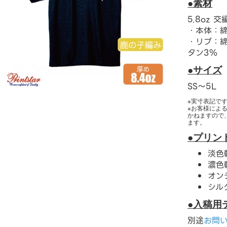
●素材
5.8oz 
・本体：綿
・リブ：綿
タン3％
●サイズ
SS〜5L
※実寸表記で
※お客様によ
かねますので
ます。
●プリン
淡色
濃色
オン
シル
●入稿用
別途
お問