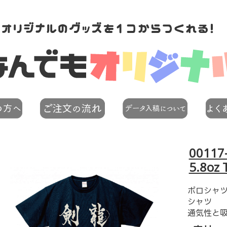
00117
5.8o
ポロシャ
シャツ
通気性と