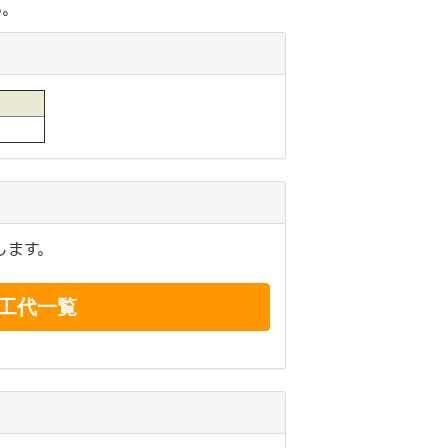
い。
します。
工代一覧