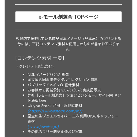
e-モール創遊舎 TOPページ
※弊店で掲載している商品見本イメージ（見本品）のプリント部
分には、下記コンテンツ素材を使用したものが含まれておりま
す。
[コンテンツ素材 一覧]
（クレジット表記含む）
NDLイメージバンク 画像
国立国会図書館デジタルコレクション 資料
パブリックドメインQ 画像素材
お客様から掲載承諾をいただいた完成品写真
弊社「eモール創遊舎」ショッピングモールサイト内 ネッ
ト通販商品
Ukiyoe Stock 和風・浮世絵素材
(https://ukiyoestock.com/jp/)
星宝転生ジュエルセイバー 二次利用OKのキャラフリー
素材
(www.jewel-s.jp)
その他のフリー素材画像及び写真