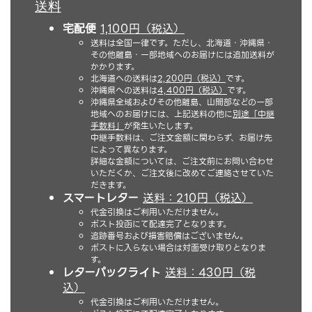
送料
宅配便
1,100円（税込）
送料は全国一律です。ただし、北海道・沖縄県・
その他離島・一部地域へのお届けには追加送料が
かかります。
北海道への送料は
2,200円（税込）
です。
沖縄県への送料は
4,400円（税込）
です。
沖縄県全域およびその他離島、山間部などの一部
地域へのお届けには、上記送料の他に
別途「中継
手数料」
が発生いたします。
中継手数料は、ご注文金額に関わらず、お届け先
によって異なります。
詳細な金額については、ご注文前にお問い合わせ
いただくか、ご注文後に改めてご連絡させていた
だきます。
スマートレター
送料：210円（税込）
代金引換はご利用いただけません。
ポスト投函にて配達完了となります。
追跡番号および損害賠償はございません。
ポストに入らない場合は対面受け取りとなりま
す。
レターパックライト
送料：430円（税
込）
代金引換はご利用いただけません。