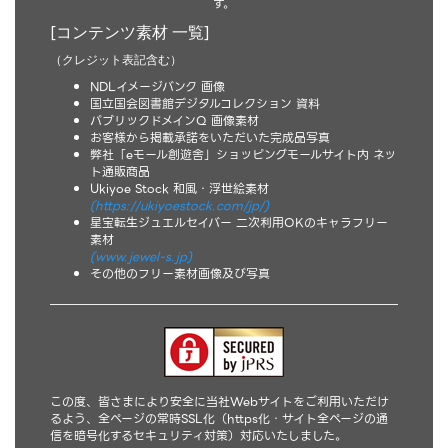
す。
[コンテンツ素材 一覧]
（クレジット表記含む）
NDLイメージバンク 画像
国立国会図書館デジタルコレクション 資料
パブリックドメインQ 画像素材
お客様から掲載承諾をいただいた完成品写真
弊社「eモール創遊舎」ショッピングモールサイト内 ネッ
ト通販商品
Ukiyoe Stock 和風・浮世絵素材
(https://ukiyoestock.com/jp/)
星宝転生ジュエルセイバー 二次利用OKのキャラフリー
素材
(www.jewel-s.jp)
その他のフリー素材画像及び写真
この度、皆さまにより安全に当社Webサイトをご利用いただけ
るよう、全ページの常時SSL化（https化・サイト全ページの通
信を暗号化するセキュリティ対策）対応いたしました。