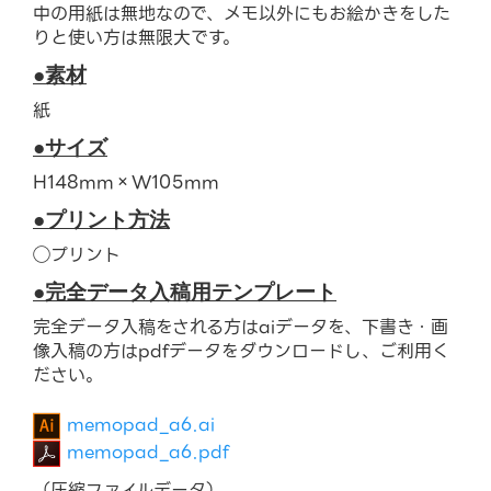
中の用紙は無地なので、メモ以外にもお絵かきをした
りと使い方は無限大です。
●素材
紙
●サイズ
H148mm×W105mm
●プリント方法
◯プリント
●完全データ入稿用テンプレート
完全データ入稿をされる方はaiデータを、下書き・画
像入稿の方はpdfデータをダウンロードし、ご利用く
ださい。
memopad_a6.ai
memopad_a6.pdf
（圧縮ファイルデータ）