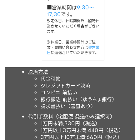
■営業時間は
9:30～
17:30
です。
※定休日、休暇期間外に臨時休
業させていただく場合がござい
ます。
※休業日、営業時間外のご注
文・お問い合わせ内容は
翌営業
日
に返信させていただきます。
決済方法
代金引換
クレジットカード決済
コンビニ 前払い
銀行振込 前払い（ゆうちょ銀行）
請求書払い（審査あり）
代引手数料
（宅配便 発送のみ選択可）
1万円未満:330円（税込）
1万円以上3万円未満:440円（税込）
3万円以上10万未満:660円（税込）