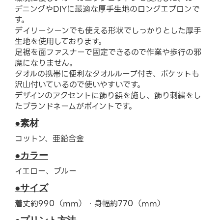
デニングやDIYに最適な厚手生地のロングエプロンで
す。
デイリーシーンでも使える形状でしっかりとした厚手
生地を使用しております。
足裾を面ファスナーで固定できるので作業や歩行の邪
魔になりません。
タオルの携帯に便利なタオルループ付き、ポケットも
沢山付いているので使いやすいです。
デザインのアクセントに飾り鋲を施し、飾り刺繍をし
たブランドネームがポイントです。
●素材
コットン、亜鉛合金
●カラー
イエロー、ブルー
●サイズ
着丈約990（mm）・身幅約770（mm）
●プリント方法