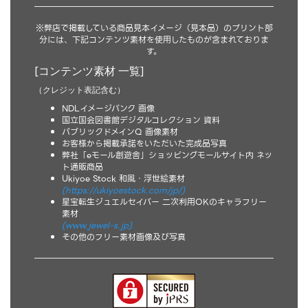
※弊店で掲載している商品見本イメージ（見本品）のプリント部
分には、下記コンテンツ素材を使用したものが含まれておりま
す。
[コンテンツ素材 一覧]
（クレジット表記含む）
NDLイメージバンク 画像
国立国会図書館デジタルコレクション 資料
パブリックドメインQ 画像素材
お客様から掲載承諾をいただいた完成品写真
弊社「eモール創遊舎」ショッピングモールサイト内 ネッ
ト通販商品
Ukiyoe Stock 和風・浮世絵素材
(https://ukiyoestock.com/jp/)
星宝転生ジュエルセイバー 二次利用OKのキャラフリー
素材
(www.jewel-s.jp)
その他のフリー素材画像及び写真