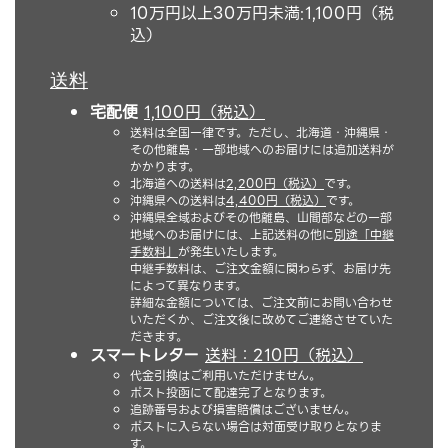
10万円以上30万円未満:1,100円（税
込）
送料
宅配便
1,100円（税込）
送料は全国一律です。ただし、北海道・沖縄県・
その他離島・一部地域へのお届けには追加送料が
かかります。
北海道への送料は
2,200円（税込）
です。
沖縄県への送料は
4,400円（税込）
です。
沖縄県全域およびその他離島、山間部などの一部
地域へのお届けには、上記送料の他に
別途「中継
手数料」
が発生いたします。
中継手数料は、ご注文金額に関わらず、お届け先
によって異なります。
詳細な金額については、ご注文前にお問い合わせ
いただくか、ご注文後に改めてご連絡させていた
だきます。
スマートレター
送料：210円（税込）
代金引換はご利用いただけません。
ポスト投函にて配達完了となります。
追跡番号および損害賠償はございません。
ポストに入らない場合は対面受け取りとなりま
す。