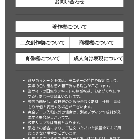
お問い合わせ
著作権について
二次創作物について
商標権について
肖像権について
成人向け表現について
商品のイメージ画像は、モニターの特性や設定により、
実際の色や素材感と若干異なる場合がございます。
当サイトの画像やテキストの無断転載、およびそれに準
ずる行為は一切禁止いたします。
弊店の商品は、改良等のため予告なく素材、仕様、見積
もり単価を変更する場合がございます。
完全データ入稿以外の場合は、別途デザイン作成料が発
生する場合がございます。
校正サンプルは有料となります。
製造上の都合により、ご注文いただいた数量全てをご用
意できない場合がございます。
記載されているその他の製品名および会社名は、各社の