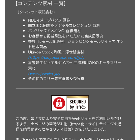
[コンテンツ素材 一覧]
（クレジット表記含む）
NDLイメージバンク 画像
国立国会図書館デジタルコレクション 資料
パブリックドメインQ 画像素材
お客様から掲載承諾をいただいた完成品写真
弊社「eモール創遊舎」ショッピングモールサイト内 ネッ
ト通販商品
Ukiyoe Stock 和風・浮世絵素材
(https://ukiyoestock.com/jp/)
星宝転生ジュエルセイバー 二次利用OKのキャラフリー
素材
(www.jewel-s.jp)
その他のフリー素材画像及び写真
この度、皆さまにより安全に当社Webサイトをご利用いただけ
るよう、全ページの常時SSL化（https化・サイト全ページの通
信を暗号化するセキュリティ対策）対応いたしました。
※「http://」でアクセスした場合は、自動的に「https://」へ自