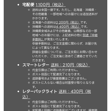
宅配便
1,100円（税込）
送料は全国一律です。ただし、北海道・沖縄県・
その他離島・一部地域へのお届けには追加送料が
かかります。
北海道への送料は
2,200円（税込）
です。
沖縄県への送料は
4,400円（税込）
です。
沖縄県全域およびその他離島、山間部などの一部
地域へのお届けには、上記送料の他に
別途「中継
手数料」
が発生いたします。
中継手数料は、ご注文金額に関わらず、お届け先
によって異なります。
詳細な金額については、ご注文前にお問い合わせ
いただくか、ご注文後に改めてご連絡させていた
だきます。
スマートレター
送料：210円（税込）
代金引換はご利用いただけません。
ポスト投函にて配達完了となります。
追跡番号および損害賠償はございません。
ポストに入らない場合は対面受け取りとなりま
す。
レターパックライト
送料：430円（税
込）
代金引換はご利用いただけません。
ポスト投函にて配達完了となります。
宅配便と同様に追跡番号がございますが、損害賠