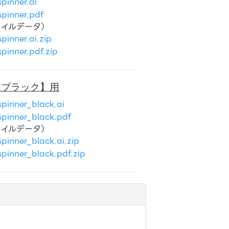
pinner.ai
pinner.pdf
ァイルデータ）
inner.ai.zip
inner.pdf.zip
:ブラック】用
pinner_black.ai
pinner_black.pdf
ァイルデータ）
inner_black.ai.zip
pinner_black.pdf.zip