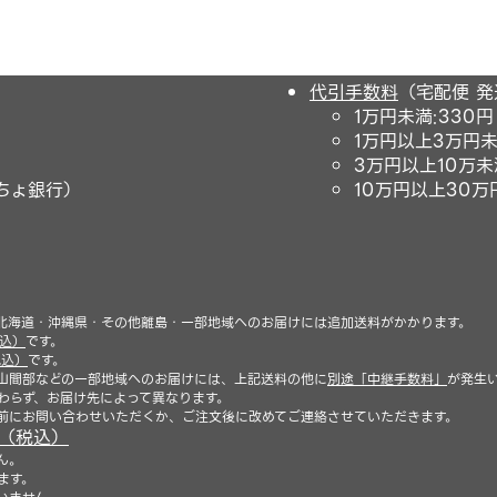
代引手数料
（宅配便 
1万円未満:330
1万円以上3万円未
3万円以上10万未
ちょ銀行）
10万円以上30万円
）
北海道・沖縄県・その他離島・一部地域へのお届けには追加送料がかかります。
税込）
です。
税込）
です。
山間部などの一部地域へのお届けには、上記送料の他に
別途「中継手数料」
が発生
わらず、お届け先によって異なります。
前にお問い合わせいただくか、ご注文後に改めてご連絡させていただきます。
円（税込）
ん。
ます。