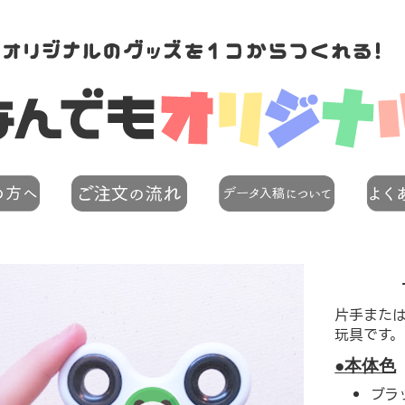
片手また
玩具です。
●本体色
ブラ