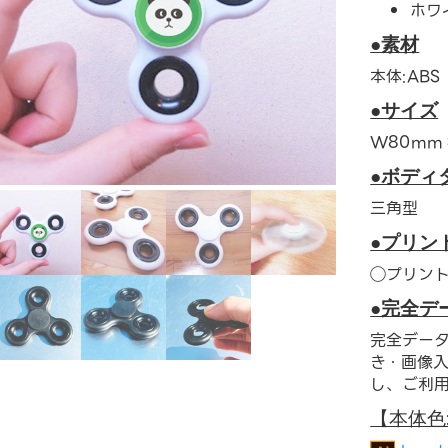
ホワ
●素材
本体:ABS
●サイズ
W80mm
●ボディ
三角型
●プリン
◯プリン
●完全デ
完全データ
き・画像入
し、ご利
【本体色