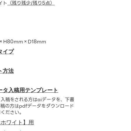
イト
（残り残少/残り5点）
×H80mm×D18mm
タイプ
ト方法
ト
ータ入稿用テンプレート
入稿をされる方はaiデータを、下書
稿の方はpdfデータをダウンロード
用ください。
:ホワイト】用