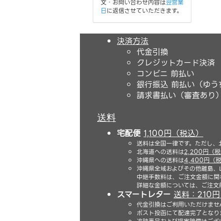
文・お問い合わせ内容は
翌営業
日
に返信させていただきます。
決済方法
代金引換
クレジットカード決済
コンビニ 前払い
銀行振込 前払い（ゆう
請求書払い（審査あり
送料
宅配便
1,100円（税込）
送料は全国一律です。ただし、
北海道への送料は
2,200円（
沖縄県への送料は
4,400円（
沖縄県全域およびその他離島、
中継手数料は、ご注文金額に関
詳細な金額については、ご注文
スマートレター
送料：210
代金引換はご利用いただけませ
ポスト投函にて配達完了となり