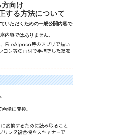
る方向け
正する方法について
していただくための一般公開内容で
講座内容ではありません。
T、FireAlpaca等のアプリで描い
レヨン等の画材で手描きした絵を
。
て画像に変換。
）に変換するために読み取ること
かプリンタ複合機やスキャナーで