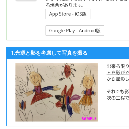
る場合があります。
App Store - iOS版
Google Play - Android版
1.光源と影を考慮して写真を撮る
出来る限
トを影が
から撮影
それでも
次の工程