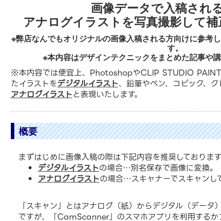
画像データで入稿され
アナログイラストを写真撮影して補
※弊店なんでもオリジナルの画像入稿される方向けに参考
す。
※本内容はデザインテクニックをまとめた記事や
※本内容では便宜上、PhotoshopやCLIP STUDIO PAIN
たイラストを
デジタルイラスト
、鉛筆やペン、コピック、ク
アナログイラスト
と表現いたします。
概要
まずはじめに画像入稿の際は下記内容を推奨しております
デジタルイラスト
の場合…別名保存で画像に変換。
アナログイラスト
の場合…スキャナーでスキャンし
「スキャン」とはアナログ（紙）からデジタル（データ
ですが、「CamScanner」のスマホアプリを利用する