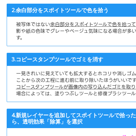
2.余白部分をスポイトツールで色を拾う
被写体ではない
余白部分をスポイトツールで色を拾って
影や紙の色味でグレーやベージュ気味になる場合が多い
す。
3.コピースタンプツールでゴミを消す
一見きれいに見えていても拡大するとホコリや消しゴム
ことから次の工程に進む前に取り除いたほうがいいです
コピースタンプツールが画像内の写り込んだゴミを取り
場合によっては、塗りつぶしツールと修復ブラシツール
4.新規レイヤーを追加してスポイトツールで拾っ
ら、透明効果「除算」を選択